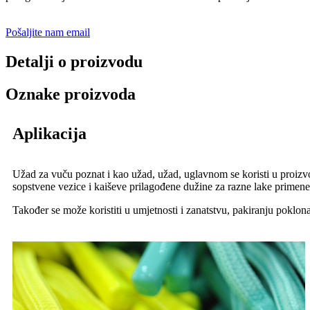
Pošaljite nam email
Detalji o proizvodu
Oznake proizvoda
Aplikacija
Užad za vuču poznat i kao užad, užad, uglavnom se koristi u proizvodn
sopstvene vezice i kaiševe prilagođene dužine za razne lake primene
Također se može koristiti u umjetnosti i zanatstvu, pakiranju poklon