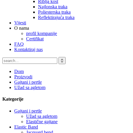
Riblja kost
Najlonska traka
Poliesterska traka
Reflektirajuća traka
Vijesti
O nama
profil kompanije
Certifikat
FAQ
Kontaktiraj nas
Dom
Proizvodi
Gajtani i pertle
Užad sa agletom
Kategorije
Gajtani i pertle
Užad sa agletom
Elastične gajtane
Elastic Band
Jacquard bend