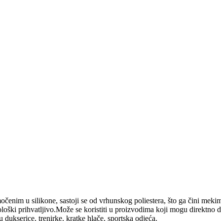
nim u silikone, sastoji se od vrhunskog poliestera, što ga čini mekim k
oški prihvatljivo.Može se koristiti u proizvodima koji mogu direktno d
 dukserice, trenirke, kratke hlače, sportska odjeća.