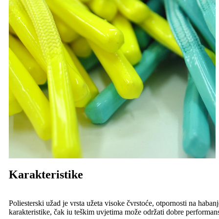
Karakteristike
Poliesterski užad je vrsta užeta visoke čvrstoće, otpornosti na habanje
karakteristike, čak iu teškim uvjetima može održati dobre performan