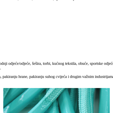
ji odjeće/odjeće, šešira, torbi, kućnog tekstila, obuće, sportske odjeće
.
a, ​​pakiranju hrane, pakiranju suhog cvijeća i drugim važnim industrija