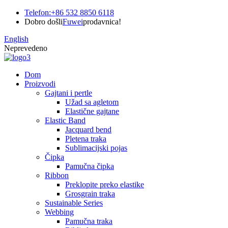
Telefon:
+86 532 8850 6118
Dobro došli
Fuwei
prodavnica!
English
Neprevedeno
Dom
Proizvodi
Gajtani i pertle
Užad sa agletom
Elastične gajtane
Elastic Band
Jacquard bend
Pletena traka
Sublimacijski pojas
Čipka
Pamučna čipka
Ribbon
Preklopite preko elastike
Grosgrain traka
Sustainable Series
Webbing
Pamučna traka