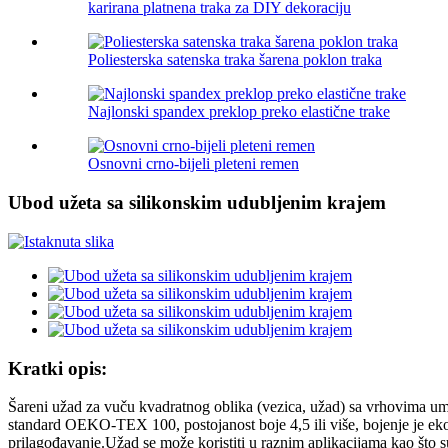
karirana platnena traka za DIY dekoraciju
Poliesterska satenska traka šarena poklon traka
Najlonski spandex preklop preko elastične trake
Osnovni crno-bijeli pleteni remen
Ubod užeta sa silikonskim udubljenim krajem
Kratki opis:
Šareni užad za vuču kvadratnog oblika (vezica, užad) sa vrhovima umoče
standard OEKO-TEX 100, postojanost boje 4,5 ili više, bojenje je ekol
prilagođavanje.Užad se može koristiti u raznim aplikacijama kao što su