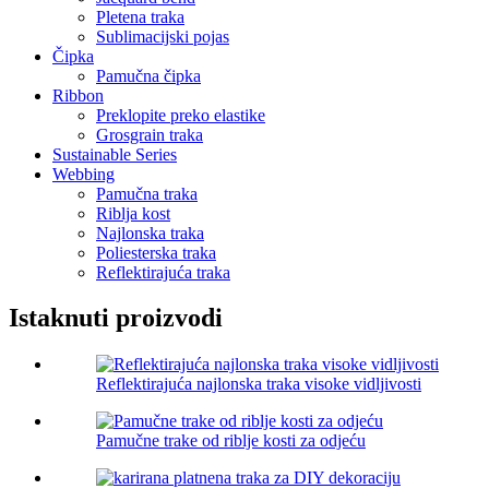
Pletena traka
Sublimacijski pojas
Čipka
Pamučna čipka
Ribbon
Preklopite preko elastike
Grosgrain traka
Sustainable Series
Webbing
Pamučna traka
Riblja kost
Najlonska traka
Poliesterska traka
Reflektirajuća traka
Istaknuti proizvodi
Reflektirajuća najlonska traka visoke vidljivosti
Pamučne trake od riblje kosti za odjeću