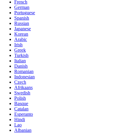
French
German
Portuguese
Spanish
Russian
Japanese
Korean
Arabic
Irish
Greek
Turkish
Italian
Danish
Romanian
Indonesian
Czech
Afrikaans
Swedish
Polish
Basque
Catalan
Esperanto
Hindi
Lao
Albanian