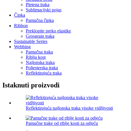
Pletena traka
Sublimacijski pojas
Čipka
Pamučna čipka
Ribbon
Preklopite preko elastike
Grosgrain traka
Sustainable Series
Webbing
Pamučna traka
Riblja kost
Najlonska traka
Poliesterska traka
Reflektirajuća traka
Istaknuti proizvodi
Reflektirajuća najlonska traka visoke vidljivosti
Pamučne trake od riblje kosti za odjeću