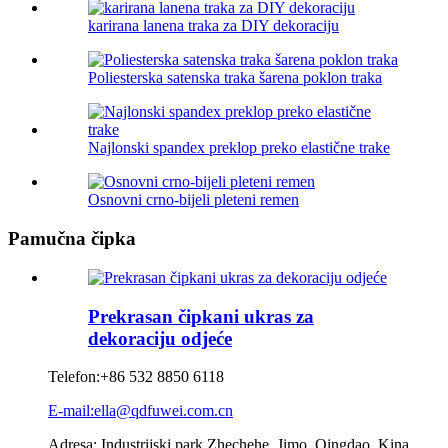
karirana lanena traka za DIY dekoraciju
Poliesterska satenska traka šarena poklon traka
Najlonski spandex preklop preko elastične trake
Osnovni crno-bijeli pleteni remen
Pamučna čipka
Prekrasan čipkani ukras za
dekoraciju odjeće
Telefon:
+86 532 8850 6118
E-mail:ella@qdfuwei.com.cn
Adresa: Industrijski park Zhechehe, Jimo, Qingdao, Kina.