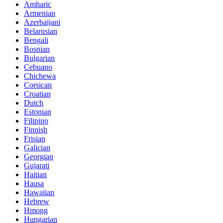
Amharic
Armenian
Azerbaijani
Belarusian
Bengali
Bosnian
Bulgarian
Cebuano
Chichewa
Corsican
Croatian
Dutch
Estonian
Filipino
Finnish
Frisian
Galician
Georgian
Gujarati
Haitian
Hausa
Hawaiian
Hebrew
Hmong
Hungarian