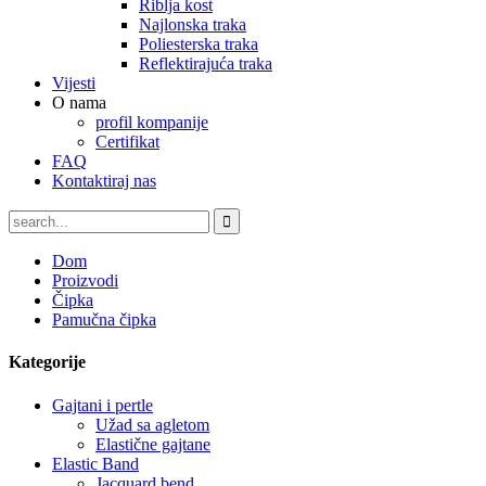
Riblja kost
Najlonska traka
Poliesterska traka
Reflektirajuća traka
Vijesti
O nama
profil kompanije
Certifikat
FAQ
Kontaktiraj nas
Dom
Proizvodi
Čipka
Pamučna čipka
Kategorije
Gajtani i pertle
Užad sa agletom
Elastične gajtane
Elastic Band
Jacquard bend