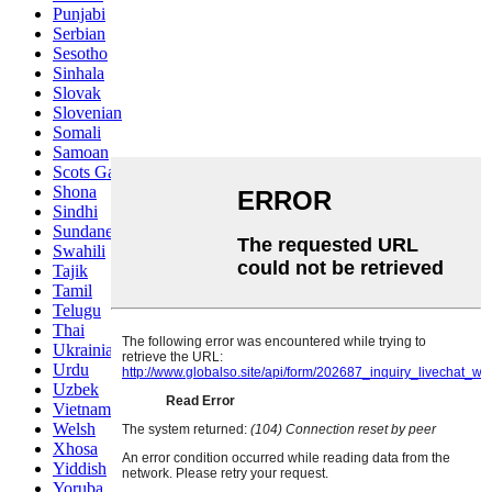
Punjabi
Serbian
Sesotho
Sinhala
Slovak
Slovenian
Somali
Samoan
Scots Gaelic
Shona
Sindhi
Sundanese
Swahili
Tajik
Tamil
Telugu
Thai
Ukrainian
Urdu
Uzbek
Vietnamese
Welsh
Xhosa
Yiddish
Yoruba