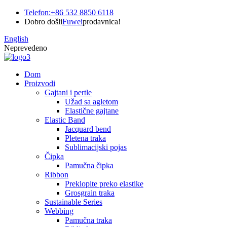
Telefon:
+86 532 8850 6118
Dobro došli
Fuwei
prodavnica!
English
Neprevedeno
Dom
Proizvodi
Gajtani i pertle
Užad sa agletom
Elastične gajtane
Elastic Band
Jacquard bend
Pletena traka
Sublimacijski pojas
Čipka
Pamučna čipka
Ribbon
Preklopite preko elastike
Grosgrain traka
Sustainable Series
Webbing
Pamučna traka