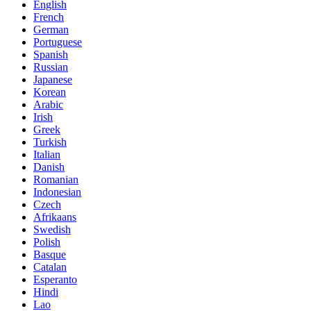
English
French
German
Portuguese
Spanish
Russian
Japanese
Korean
Arabic
Irish
Greek
Turkish
Italian
Danish
Romanian
Indonesian
Czech
Afrikaans
Swedish
Polish
Basque
Catalan
Esperanto
Hindi
Lao