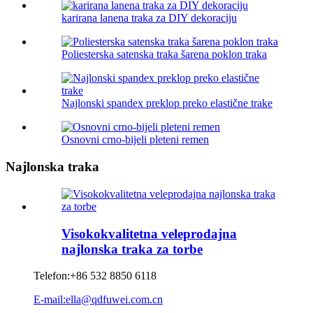
karirana lanena traka za DIY dekoraciju
Poliesterska satenska traka šarena poklon traka
Najlonski spandex preklop preko elastične trake
Osnovni crno-bijeli pleteni remen
Najlonska traka
Visokokvalitetna veleprodajna
najlonska traka za torbe
Telefon:
+86 532 8850 6118
E-mail:ella@qdfuwei.com.cn