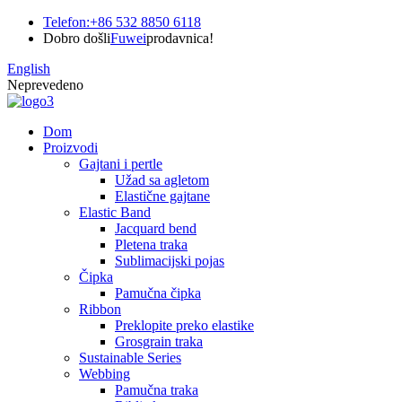
Telefon:
+86 532 8850 6118
Dobro došli
Fuwei
prodavnica!
English
Neprevedeno
Dom
Proizvodi
Gajtani i pertle
Užad sa agletom
Elastične gajtane
Elastic Band
Jacquard bend
Pletena traka
Sublimacijski pojas
Čipka
Pamučna čipka
Ribbon
Preklopite preko elastike
Grosgrain traka
Sustainable Series
Webbing
Pamučna traka