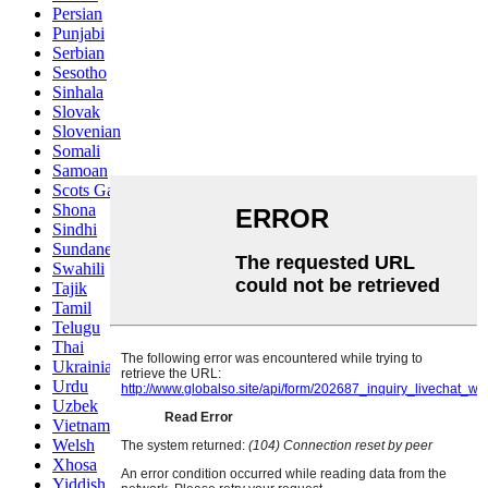
Persian
Punjabi
Serbian
Sesotho
Sinhala
Slovak
Slovenian
Somali
Samoan
Scots Gaelic
Shona
Sindhi
Sundanese
Swahili
Tajik
Tamil
Telugu
Thai
Ukrainian
Urdu
Uzbek
Vietnamese
Welsh
Xhosa
Yiddish