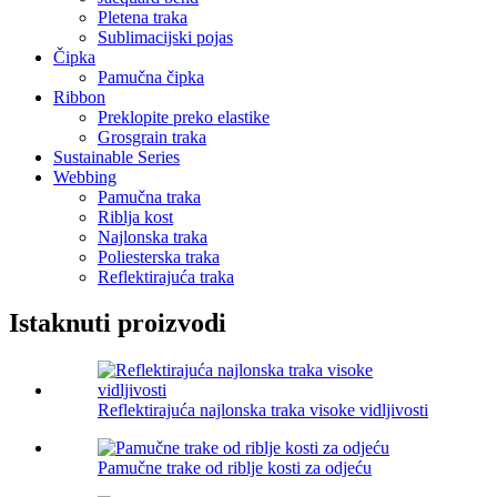
Pletena traka
Sublimacijski pojas
Čipka
Pamučna čipka
Ribbon
Preklopite preko elastike
Grosgrain traka
Sustainable Series
Webbing
Pamučna traka
Riblja kost
Najlonska traka
Poliesterska traka
Reflektirajuća traka
Istaknuti proizvodi
Reflektirajuća najlonska traka visoke vidljivosti
Pamučne trake od riblje kosti za odjeću