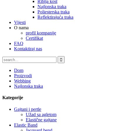
Riblja kost
Najlonska traka
Poliesterska traka
Reflektirajuća traka
Vijesti
O nama
profil kompanije
Certifikat
FAQ
Kontaktiraj nas
Dom
Proizvodi
Webbing
Najlonska traka
Kategorije
Gajtani i pertle
Užad sa agletom
Elastične gajtane
Elastic Band
Jacquard bend